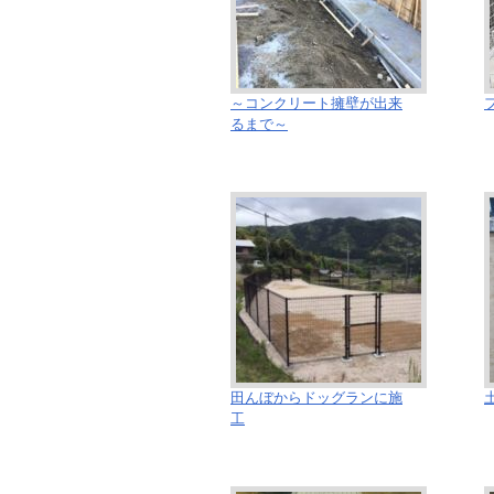
～コンクリート擁壁が出来
るまで～
田んぼからドッグランに施
工